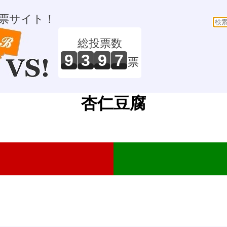
票サイト！
総投票数
9
3
9
7
票
杏仁豆腐