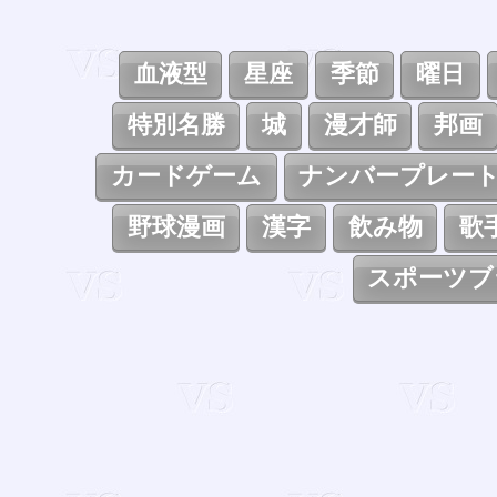
血液型
星座
季節
曜日
特別名勝
城
漫才師
邦画
カードゲーム
ナンバープレー
野球漫画
漢字
飲み物
歌
スポーツブ