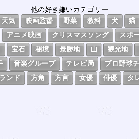
他の好き嫌いカテゴリー
天気
映画監督
野菜
教科
犬
猫
アニメ映画
クリスマスソング
スポ
ト
宝石
秘境
景勝地
山
観光地
手
音楽グループ
テレビ局
プロ野球
ランド
方角
方言
女優
俳優
タ