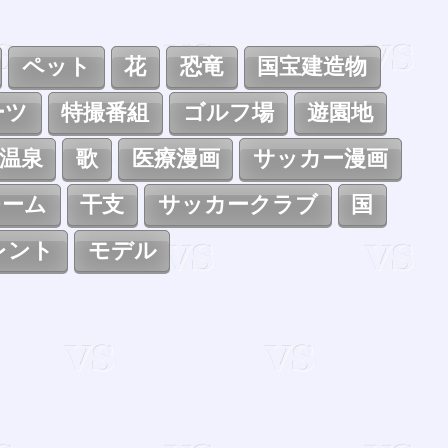
ペット
花
恐竜
国宝建造物
ーツ
特撮番組
ゴルフ場
遊園地
温泉
歌
医療漫画
サッカー漫画
チーム
干支
サッカークラブ
国
レント
モデル