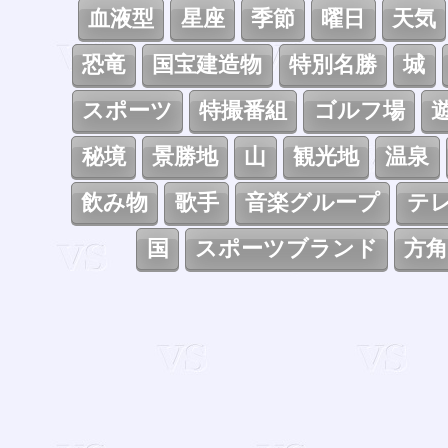
血液型
星座
季節
曜日
天気
恐竜
国宝建造物
特別名勝
城
スポーツ
特撮番組
ゴルフ場
秘境
景勝地
山
観光地
温泉
飲み物
歌手
音楽グループ
テ
国
スポーツブランド
方