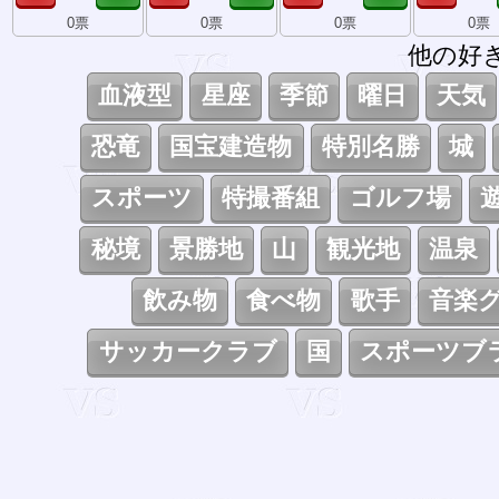
0票
0票
0票
0票
他の好
血液型
星座
季節
曜日
天気
恐竜
国宝建造物
特別名勝
城
スポーツ
特撮番組
ゴルフ場
秘境
景勝地
山
観光地
温泉
飲み物
食べ物
歌手
音楽
サッカークラブ
国
スポーツブ