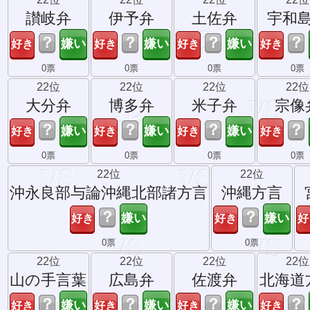
讃岐弁
伊予弁
土佐弁
宇和
？
？
？
？
0票
0票
0票
0票
22位
22位
22位
22位
大分弁
博多弁
米子弁
宗像
？
？
？
？
0票
0票
0票
0票
22位
22位
沖永良部与論沖縄北部諸方言
沖縄方言
？
？
0票
0票
22位
22位
22位
22位
山の手言葉
広島弁
佐渡弁
北海道
？
？
？
？