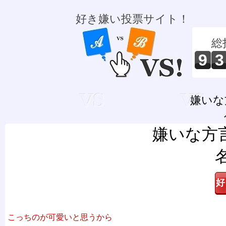
好き嫌い投票サイト！
総
9
3
嫌いな
嫌いな方
こっちのが可愛いと思うから