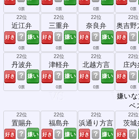
0票
0票
0票
0票
22位
22位
22位
22位
近江弁
三重弁
奈良弁
奥吉野
？
？
？
？
0票
0票
0票
0票
22位
22位
22位
22位
丹波弁
津軽弁
北越方言
庄内
？
？
？
？
0票
0票
0票
0票
嫌いな
ベ
22位
22位
22位
22位
置賜弁
福島弁
浜通り方言
茨城
？
？
？
？