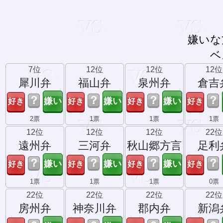
嫌いな
ベ
7位
12位
12位
12位
犀川弁
福山弁
泉州弁
倉吉
？
？
？
？
2票
1票
1票
1票
12位
12位
12位
22位
遠州弁
三河弁
秋山郷方言
足利
？
？
？
？
1票
1票
1票
0票
22位
22位
22位
22位
房州弁
神奈川弁
郡内弁
新潟