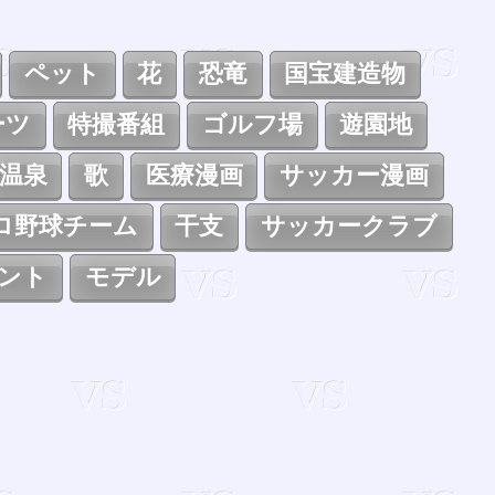
ペット
花
恐竜
国宝建造物
ーツ
特撮番組
ゴルフ場
遊園地
温泉
歌
医療漫画
サッカー漫画
ロ野球チーム
干支
サッカークラブ
ント
モデル