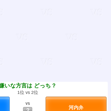
嫌いな方言は どっち？
1位 vs 2位
VS
？