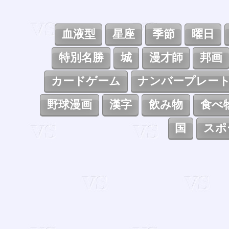
血液型
星座
季節
曜日
特別名勝
城
漫才師
邦画
カードゲーム
ナンバープレー
野球漫画
漢字
飲み物
食べ
国
スポ