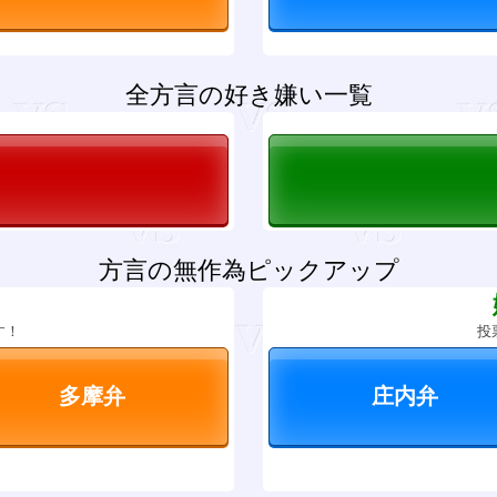
全方言の好き嫌い一覧
方言の無作為ピックアップ
？
す！
投