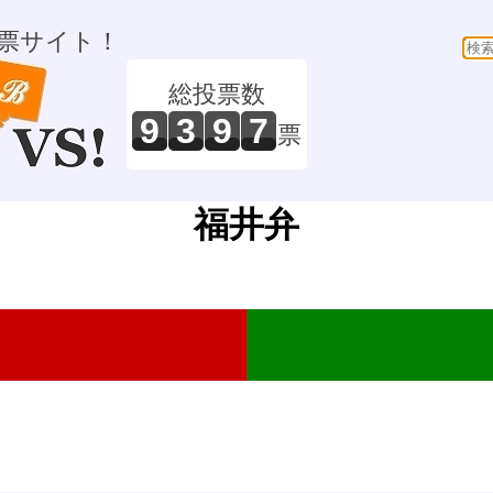
票サイト！
総投票数
9
3
9
7
票
福井弁