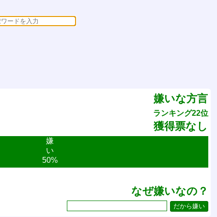
嫌いな方言
ランキング22位
獲得票なし
嫌
い
50%
なぜ嫌いなの？