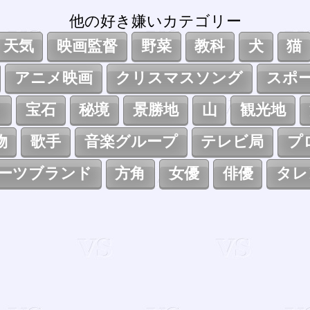
他の好き嫌いカテゴリー
天気
映画監督
野菜
教科
犬
猫
アニメ映画
クリスマスソング
スポ
ト
宝石
秘境
景勝地
山
観光地
物
歌手
音楽グループ
テレビ局
プ
ーツブランド
方角
女優
俳優
タレ