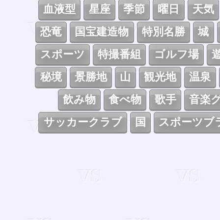
血液型
星座
季節
曜日
天気
恐竜
国宝建造物
特別名勝
城
スポーツ
特撮番組
ゴルフ場
秘境
景勝地
山
観光地
温泉
飲み物
食べ物
歌手
音楽
サッカークラブ
国
スポーツブ