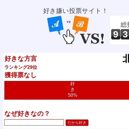
好き嫌い投票サイト！
総
9
3
好きな方言
ランキング29位
獲得票なし
好
き
50%
なぜ好きなの？