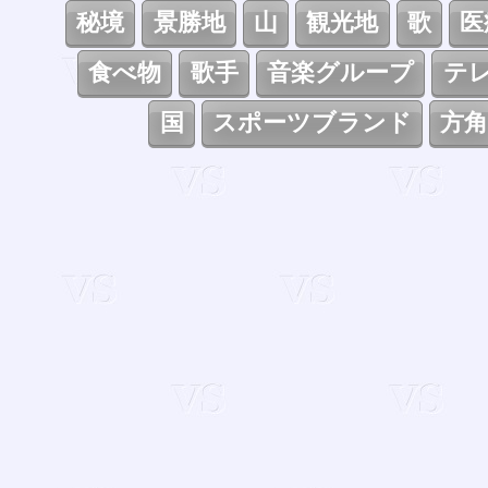
秘境
景勝地
山
観光地
歌
医
食べ物
歌手
音楽グループ
テ
国
スポーツブランド
方