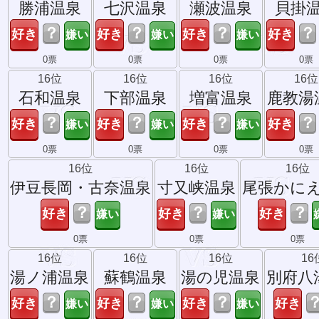
勝浦温泉
七沢温泉
瀬波温泉
貝掛
？
？
？
？
0票
0票
0票
0票
16位
16位
16位
16位
石和温泉
下部温泉
増富温泉
鹿教湯
？
？
？
？
0票
0票
0票
0票
16位
16位
16位
伊豆長岡・古奈温泉
寸又峡温泉
尾張かに
？
？
？
0票
0票
0票
16位
16位
16位
16
湯ノ浦温泉
蘇鶴温泉
湯の児温泉
別府八
？
？
？