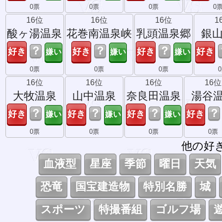
0票
0票
0票
0
16位
16位
16位
1
酸ヶ湯温泉
花巻南温泉峡
乳頭温泉郷
銀
？
？
？
0票
0票
0票
16位
16位
16位
16位
大牧温泉
山中温泉
奈良田温泉
湯谷
？
？
？
？
0票
0票
0票
0票
他の好
血液型
星座
季節
曜日
天気
恐竜
国宝建造物
特別名勝
城
スポーツ
特撮番組
ゴルフ場