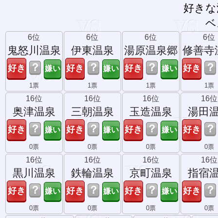
好きな
ベ
6位
6位
6位
6位
鬼怒川温泉
伊東温泉
湯原温泉郷
修善寺
？
？
？
？
1票
1票
1票
1票
16位
16位
16位
16位
奥津温泉
三朝温泉
玉造温泉
湯田
？
？
？
？
0票
0票
0票
0票
16位
16位
16位
16位
黒川温泉
鉄輪温泉
京町温泉
指宿
？
？
？
？
0票
0票
0票
0票