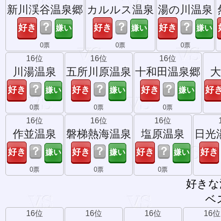
新川渓谷温泉郷
カルルス温泉
湯の川温泉
？
？
？
0票
0票
0票
16位
16位
16位
川湯温泉
五所川原温泉
十和田温泉郷
大
？
？
？
0票
0票
0票
16位
16位
16位
作並温泉
磐梯熱海温泉
塩原温泉
日光
？
？
？
0票
0票
0票
好きな
ベ
16位
16位
16位
16位