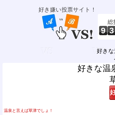
好き嫌い投票サイト！
総
9
3
好きな
好きな温
温泉と言えば草津でしょ！