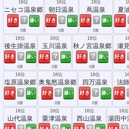
16位
16位
16位
1
ニセコ温泉郷
朝日温泉
蔦温泉
夏
？
？
？
0票
0票
0票
16位
16位
16位
1
後生掛温泉
玉川温泉
秋ノ宮温泉郷
瀬
？
？
？
0票
0票
0票
16位
16位
16位
1
塩原温泉郷
奥鬼怒温泉郷
四万温泉
法
？
？
？
0票
0票
0票
16位
16位
16位
16位
山代温泉
粟津温泉
西山温泉
湯田中
？
？
？
？