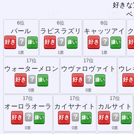
好きな
ベ
6位
6位
6位
パール
ラピスラズリ
キャッツアイ
？
？
？
1票
1票
1票
17位
17位
ウォーターメロン
ウヴァロヴァイト
ウレ
？
？
0票
0票
17位
17位
17位
オーロラオーラ
カイヤナイト
カルサイト
？
？
？
0票
0票
0票