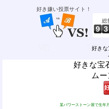
好き嫌い投票サイト！
総
9
3
好きな
好きな宝
ムー
某パワーストーン屋で生年