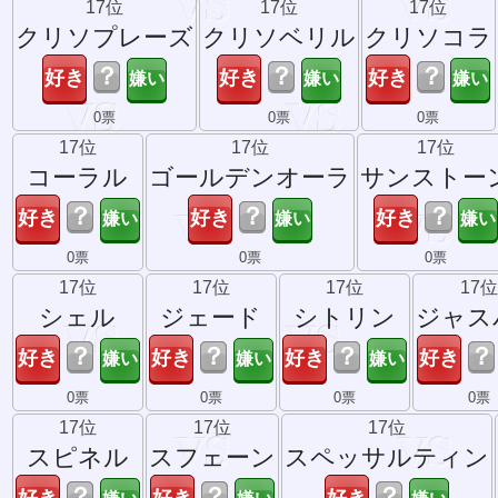
17位
17位
17位
クリソプレーズ
クリソベリル
クリソコラ
？
？
？
0票
0票
0票
17位
17位
17位
コーラル
ゴールデンオーラ
サンストー
？
？
？
0票
0票
0票
17位
17位
17位
17位
シェル
ジェード
シトリン
ジャス
？
？
？
？
0票
0票
0票
0票
17位
17位
17位
スピネル
スフェーン
スペッサルティン
？
？
？