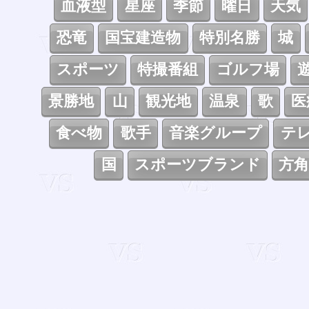
血液型
星座
季節
曜日
天気
恐竜
国宝建造物
特別名勝
城
スポーツ
特撮番組
ゴルフ場
景勝地
山
観光地
温泉
歌
医
食べ物
歌手
音楽グループ
テ
国
スポーツブランド
方