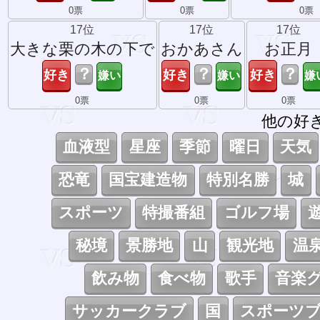
0票
0票
0票
17位
17位
17位
大きな栗の木の下で
おかあさん
お正月
？
？
？
0票
0票
0票
他の好
血液型
星座
季節
曜日
天気
恐竜
国宝建造物
特別名勝
城
スポーツ
特撮番組
ゴルフ場
秘境
景勝地
山
観光地
温
飲み物
食べ物
歌手
音楽
サッカークラブ
国
スポーツ