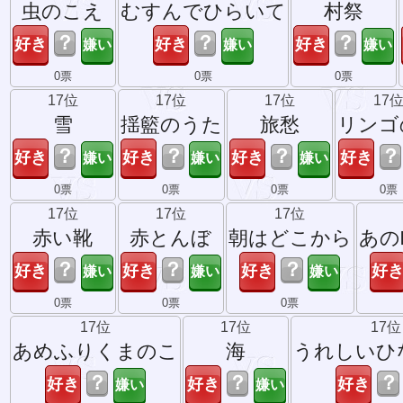
虫のこえ
むすんでひらいて
村祭
？
？
？
0票
0票
0票
17位
17位
17位
17
雪
揺籃のうた
旅愁
リンゴ
？
？
？
？
0票
0票
0票
0票
17位
17位
17位
赤い靴
赤とんぼ
朝はどこから
あの
？
？
？
0票
0票
0票
17位
17位
17位
あめふりくまのこ
海
うれしいひ
？
？
？