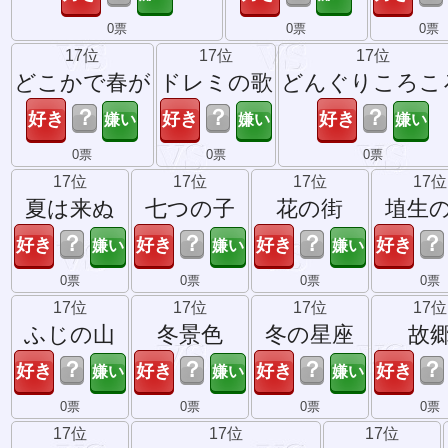
0票
0票
0票
17位
17位
17位
どこかで春が
ドレミの歌
どんぐりころこ
？
？
？
0票
0票
0票
17位
17位
17位
17位
夏は来ぬ
七つの子
花の街
埴生
？
？
？
？
0票
0票
0票
0票
17位
17位
17位
17位
ふじの山
冬景色
冬の星座
故
？
？
？
？
0票
0票
0票
0票
17位
17位
17位