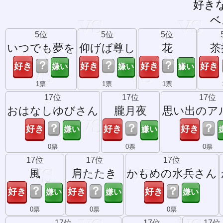
好き
ベ
5位
5位
5位
いつでも夢を
仰げば尊し
花
茶
？
？
？
1票
1票
1票
17位
17位
17位
おはなしゆびさん
朧月夜
思い出のア
？
？
？
0票
0票
0票
17位
17位
17位
風
肩たたき
かもめの水兵さん
？
？
？
0票
0票
0票
17位
17位
17位