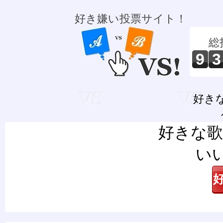
好き嫌い投票サイト！
総
9
3
好き
好きな歌
い