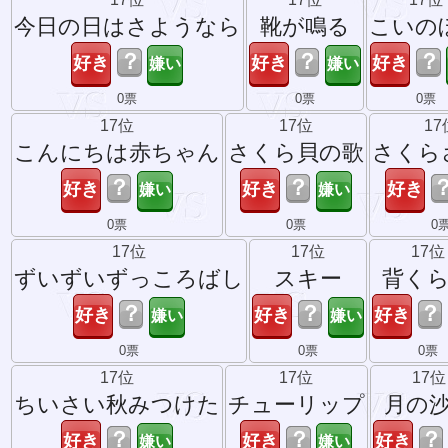
今日の日はさようなら
靴が鳴る
こいの
？
？
？
0票
0票
0票
17位
17位
17
こんにちは赤ちゃん
さくら貝の歌
さくら
？
？
0票
0票
0
17位
17位
17位
ずいずいずっころばし
スキー
背く
？
？
？
0票
0票
0票
17位
17位
17位
ちいさい秋みつけた
チューリップ
月の
？
？
？