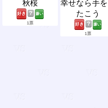
秋桜
幸せなら手を
たこう
？
1票
？
1票