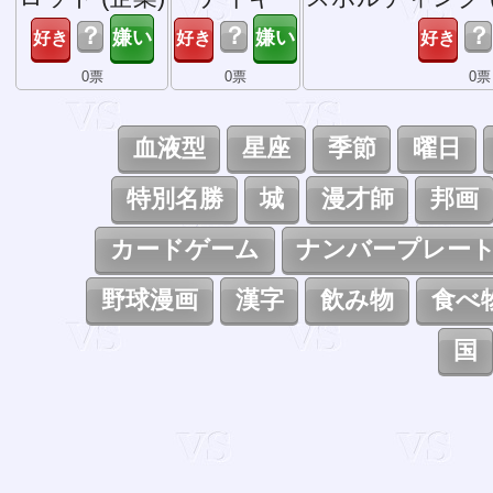
？
？
？
0票
0票
0票
血液型
星座
季節
曜日
特別名勝
城
漫才師
邦画
カードゲーム
ナンバープレー
野球漫画
漢字
飲み物
食べ
国