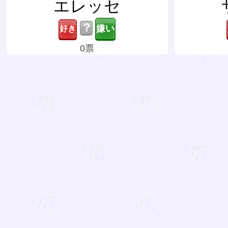
エレッセ
？
0票