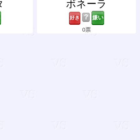
タ
ボネーラ
？
0票