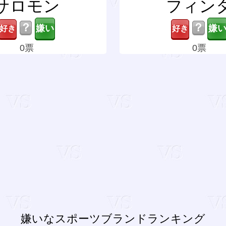
サロモン
フィン
？
？
0票
0票
嫌いなスポーツブランドランキング