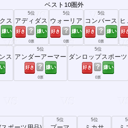
ベスト10圏外
5位
5位
5位
クス
アディダス
ウォーリア
コンバース
ヒ
？
？
？
0票
0票
0票
5位
5位
ンス
アンダーアーマー
ダンロップスポーツ
？
？
0票
0票
位
5位
5位
(スポーツ用品)
プーマ
ミカサ
ミ