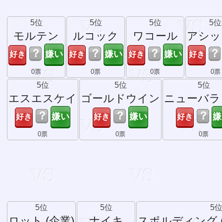
5位
5位
5位
5位
モルテン
ルコック
ワコール
アシッ
？
？
？
？
0票
0票
0票
0票
5位
5位
5位
エスエスケイ
ゴールドウイン
ニューバラ
？
？
？
0票
0票
0票
5位
5位
5
ロット (企業)
ナイキ
スポルディング 