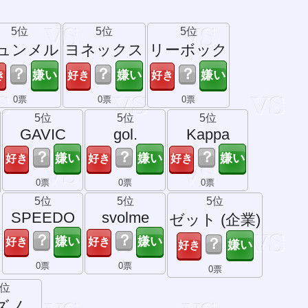
5位
5位
5位
ュンメル
ヨネックス
リーボック
？
？
？
0票
0票
0票
5位
5位
5位
GAVIC
gol.
Kappa
？
？
？
0票
0票
0票
5位
5位
5位
SPEEDO
svolme
ゼット (企業)
？
？
？
0票
0票
0票
5位
ズノ