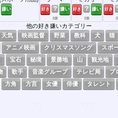
？
？
0票
0票
他の好き嫌いカテゴリー
天気
映画監督
野菜
教科
犬
猫
アニメ映画
クリスマスソング
スポ
ト
宝石
秘境
景勝地
山
観光地
物
歌手
音楽グループ
テレビ局
プ
方角
方言
女優
俳優
タレント