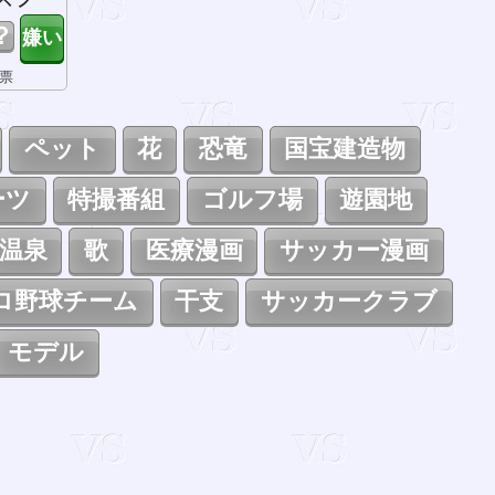
？
0票
ペット
花
恐竜
国宝建造物
ーツ
特撮番組
ゴルフ場
遊園地
温泉
歌
医療漫画
サッカー漫画
ロ野球チーム
干支
サッカークラブ
モデル