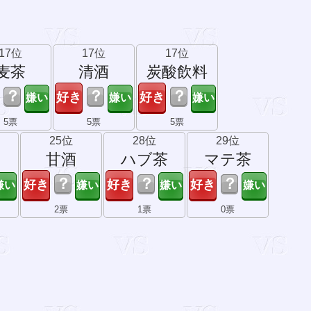
17位
17位
17位
麦茶
清酒
炭酸飲料
？
？
？
5票
5票
5票
25位
28位
29位
イ
甘酒
ハブ茶
マテ茶
？
？
？
2票
1票
0票