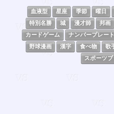
血液型
星座
季節
曜日
特別名勝
城
漫才師
邦画
カードゲーム
ナンバープレー
野球漫画
漢字
食べ物
歌
スポーツブ