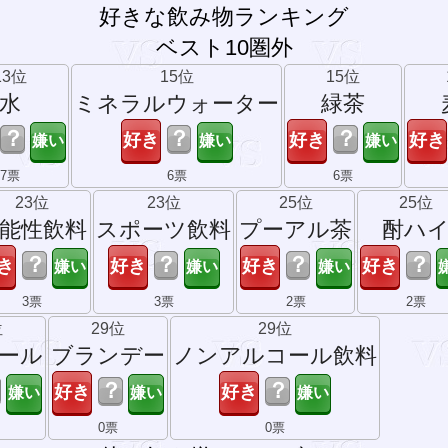
好きな飲み物ランキング
ベスト10圏外
13位
15位
15位
水
ミネラルウォーター
緑茶
？
？
？
7票
6票
6票
23位
23位
25位
25位
能性飲料
スポーツ飲料
プーアル茶
酎ハ
？
？
？
？
3票
3票
2票
2票
位
29位
29位
ール
ブランデー
ノンアルコール飲料
？
？
0票
0票