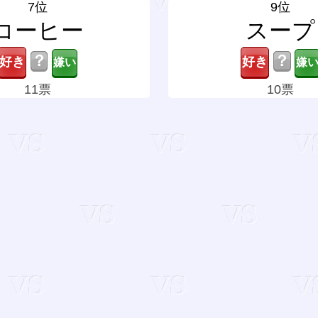
7位
9位
コーヒー
スープ
？
？
11票
10票