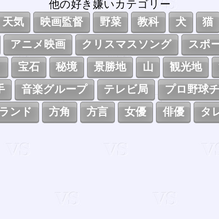
他の好き嫌いカテゴリー
天気
映画監督
野菜
教科
犬
猫
アニメ映画
クリスマスソング
スポ
ト
宝石
秘境
景勝地
山
観光地
手
音楽グループ
テレビ局
プロ野球
ランド
方角
方言
女優
俳優
タ