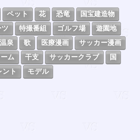
ペット
花
恐竜
国宝建造物
ーツ
特撮番組
ゴルフ場
遊園地
温泉
歌
医療漫画
サッカー漫画
チーム
干支
サッカークラブ
国
レント
モデル