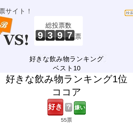
票サイト！
総投票数
9
3
9
7
票
好きな飲み物ランキング
ベスト10
好きな飲み物ランキング1位
ココア
？
55票