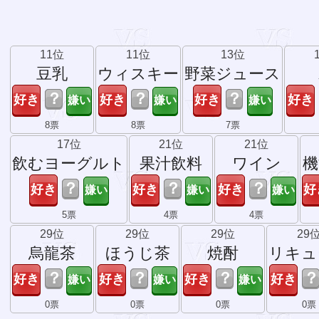
11位
11位
13位
豆乳
ウィスキー
野菜ジュース
？
？
？
8票
8票
7票
17位
21位
21位
飲むヨーグルト
果汁飲料
ワイン
機
？
？
？
5票
4票
4票
29位
29位
29位
29
烏龍茶
ほうじ茶
焼酎
リキュ
？
？
？
？
0票
0票
0票
0票