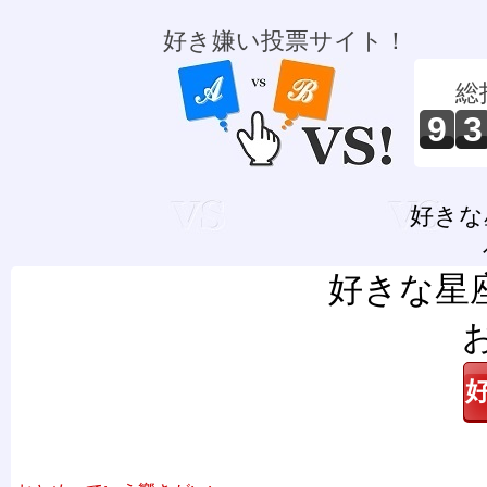
好き嫌い投票サイト！
総
9
3
好きな
好きな星