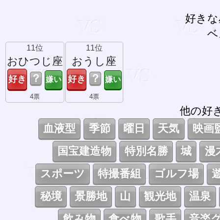
好きな
ベ
11位
11位
おひつじ座
おうし座
？
？
4票
4票
他の好
血液型
季節
曜日
天気
映画
国宝建造物
特別名勝
城
漫
スポーツ
特撮番組
ゴルフ場
秘境
景勝地
山
観光地
温泉
飲み物
食べ物
歌手
音楽