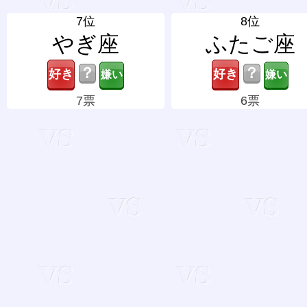
7位
8位
やぎ座
ふたご座
？
？
7票
6票