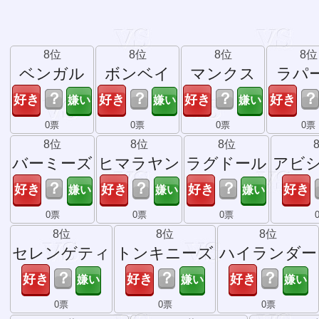
8位
8位
8位
8位
ベンガル
ボンベイ
マンクス
ラパ
？
？
？
？
0票
0票
0票
0票
8位
8位
8位
バーミーズ
ヒマラヤン
ラグドール
アビ
？
？
？
0票
0票
0票
8位
8位
8位
セレンゲティ
トンキニーズ
ハイランダー
？
？
？
0票
0票
0票