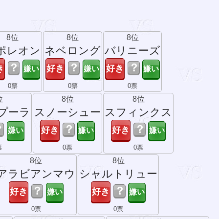
8位
8位
8位
ポレオン
ネベロング
バリニーズ
？
？
？
0票
0票
0票
位
8位
8位
プーラ
スノーシュー
スフィンクス
？
？
？
票
0票
0票
8位
8位
アラビアンマウ
シャルトリュー
？
？
0票
0票