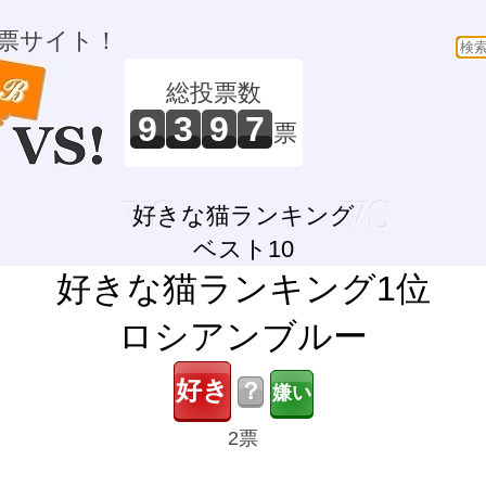
票サイト！
総投票数
9
3
9
7
票
好きな猫ランキング
ベスト10
好きな猫ランキング1位
ロシアンブルー
？
2票