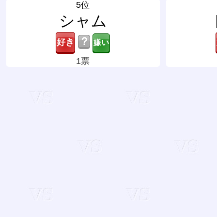
5位
シャム
？
1票