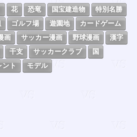
ト
花
恐竜
国宝建造物
特別名勝
組
ゴルフ場
遊園地
カードゲーム
漫画
サッカー漫画
野球漫画
漢字
干支
サッカークラブ
国
レント
モデル