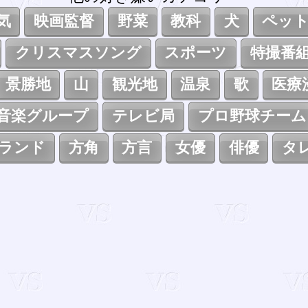
気
映画監督
野菜
教科
犬
ペッ
クリスマスソング
スポーツ
特撮番
景勝地
山
観光地
温泉
歌
医療
音楽グループ
テレビ局
プロ野球チーム
ランド
方角
方言
女優
俳優
タ