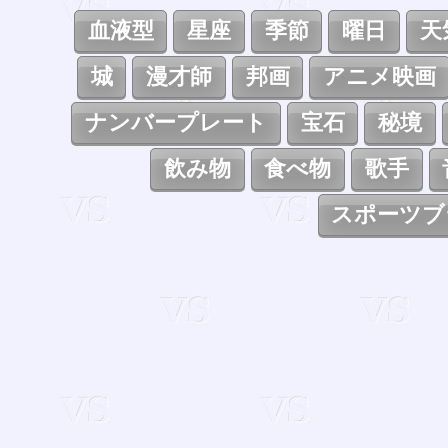
血液型
星座
季節
曜日
天
城
漫才師
邦画
アニメ映画
ナンバープレート
宝石
秘境
飲み物
食べ物
歌手
スポーツブ