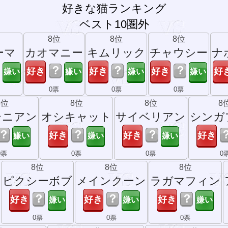
好きな猫ランキング
ベスト10圏外
8位
8位
8位
ーマ
カオマニー
キムリック
チャウシー
ナ
？
？
？
0票
0票
0票
8位
8位
8位
8
シニアン
オシキャット
サイベリアン
シンガ
？
？
？
0票
0票
0票
0
8位
8位
8位
ピクシーボブ
メインクーン
ラガマフィン
？
？
？
0票
0票
0票