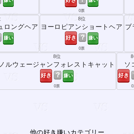
0票
位
8位
ュロングヘア
ヨーロピアンショートヘア
ブ
？
？
票
0票
8位
ノルウェージャンフォレストキャット
ソ
？
0票
他の好き嫌いカテゴリー