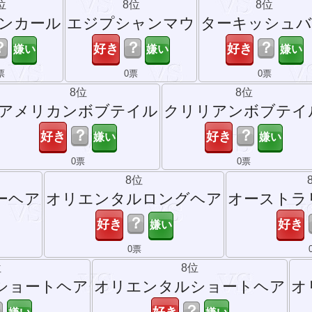
位
8位
8位
ンカール
エジプシャンマウ
ターキッシュ
？
？
？
票
0票
0票
8位
8位
アメリカンボブテイル
クリリアンボブテイ
？
？
0票
0票
8位
ーヘア
オリエンタルロングヘア
オーストラ
？
0票
位
8位
ショートヘア
オリエンタルショートヘア
オ
？
？