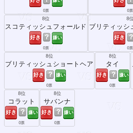
0票
0票
8位
8
スコティッシュフォールド
ブリティッシ
？
0票
0
8位
8位
ブリティッシュショートヘア
タイ
？
？
0票
0票
8位
8位
コラット
サバンナ
？
？
0票
0票