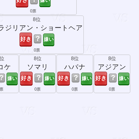
0票
8位
ラジリアン・ショートヘア
？
0票
8位
8位
8位
8位
コケ
ソマリ
ハバナ
アジアン
？
？
？
？
0票
0票
0票
0票