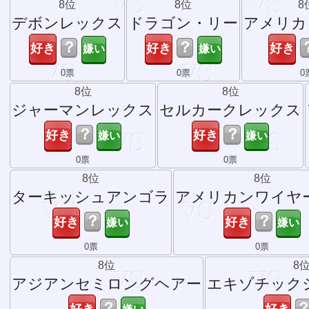
8位
8位
8
デボンレックス
ドラゴン・リー
アメリカ
？
？
0票
0票
0
8位
8位
ジャーマンレックス
セルカークレックス
？
？
0票
0票
8位
8位
ターキッシュアンゴラ
アメリカンワイヤ
？
？
0票
0票
8位
8
アジアンセミロングヘアー
エキゾチック
？