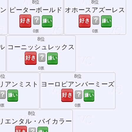
8位
8位
バン
ピーターボールド
オホースアズーレス
？
？
0票
0票
8位
ル
コーニッシュレックス
？
0票
8位
8位
リアンミスト
ヨーロピアンバーミーズ
？
？
0票
0票
8位
リエンタル・バイカラー
？