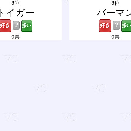
8位
8位
トイガー
バーマ
？
？
0票
0票