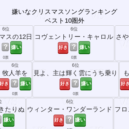
嫌いなクリスマスソングランキング
ベスト10圏外
6位
6位
マスの12日
コヴェントリー・キャロル
さ
？
？
0票
0票
6位
6位
牧人羊を
見よ、主は輝く雲にうち乗り
？
？
0票
0票
位
6位
きたりぬ
ウィンター・ワンダーランド
フロ
？
？