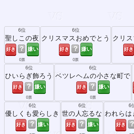
6位
6位
聖しこの夜
クリスマスおめでとう
クリス
？
？
0票
0票
6位
6位
ひいらぎ飾ろう
ベツレヘムの小さな町で
？
？
0票
0票
6位
6位
6
優しくも愛らしき
世の人忘るな
われらは
？
？