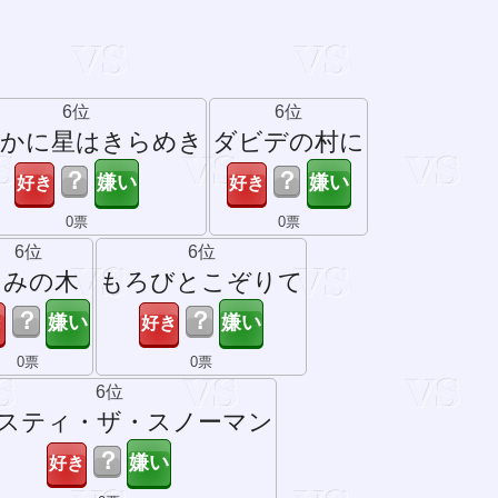
6位
6位
やかに星はきらめき
ダビデの村に
？
？
0票
0票
6位
6位
もみの木
もろびとこぞりて
？
？
0票
0票
6位
スティ・ザ・スノーマン
？