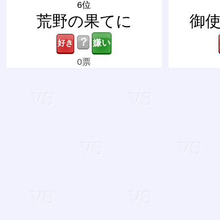
6位
荒野の果てに
御
？
0票