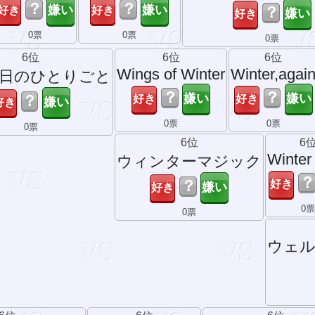
？
？
？
0票
0票
0票
6位
6位
6位
Wings of Winter
Winter,agai
日のひとりごと
？
？
？
0票
0票
0票
6位
6
Winter
ウィンターマジック
？
？
0
0票
ウェ