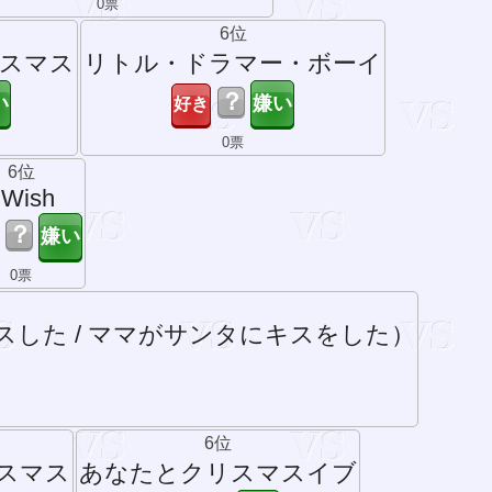
0票
6位
スマス
リトル・ドラマー・ボーイ
？
0票
6位
 Wish
？
0票
サンタにキッスした / ママがサンタにキスをした）
6位
スマス
あなたとクリスマスイブ