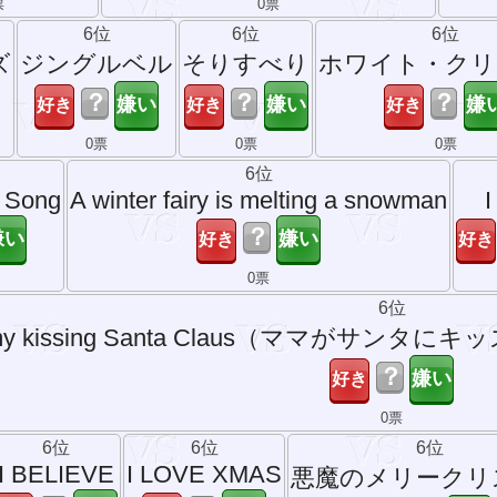
票
0票
6位
6位
6位
ズ
ジングルベル
そりすべり
ホワイト・クリ
？
？
？
0票
0票
0票
6位
s Song
A winter fairy is melting a snowman
I
？
0票
6位
ommy kissing Santa Claus（ママが
？
0票
6位
6位
6位
I BELIEVE
I LOVE XMAS
悪魔のメリークリ