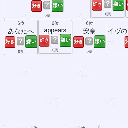
？
？
0票
0票
6位
6位
6位
appears
あなたへ
安奈
イヴの
？
？
？
0票
0票
0票