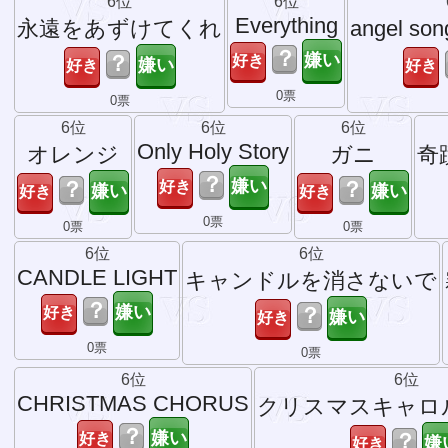
6位
6位
Everything
永遠をあずけてくれ
angel s
？
？
0票
0票
6位
6位
6位
Only Holy Story
オレンジ
ガニ
奇蹟
？
？
？
0票
0票
0票
6位
6位
CANDLE LIGHT
キャンドルを消さないで
？
？
0票
0票
6位
6位
CHRISTMAS CHORUS
クリスマスキャロ
？
？