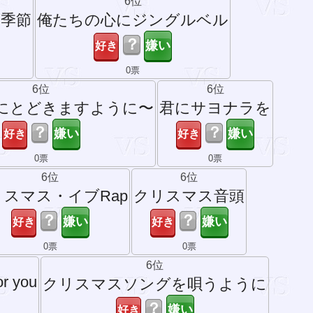
6位
る季節
俺たちの心にジングルベル
？
0票
6位
6位
君にとどきますように〜
君にサヨナラを
？
？
0票
0票
6位
6位
リスマス・イブRap
クリスマス音頭
？
？
0票
0票
6位
or you
クリスマスソングを唄うように
？