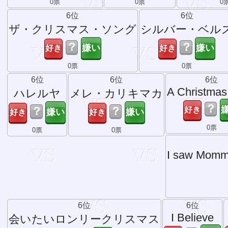
0票
0票
0
6位
6位
ザ・クリスマス・ソング
シルバー・ベル
？
？
0票
0票
6位
6位
6位
A Christma
ハレルヤ
メレ・カリキマカ
？
？
？
0票
0票
0票
I saw M
6位
6位
I Believe
会いたいロンリークリスマス