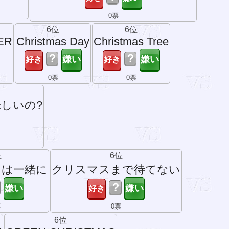
0票
6位
6位
ER
Christmas Day
Christmas Tree
？
？
0票
0票
しいの?
位
6位
スは一緒に
クリスマスまで待てない
？
？
票
0票
6位