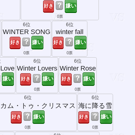
？
0票
6位
6位
n
WINTER SONG
winter fall
？
？
0票
0票
位
6位
6位
 Love
Winter Lovers
Winter Rose
？
？
票
0票
0票
6位
6位
ルカム・トゥ・クリスマス
海に降る雪
？
？
0票
0票