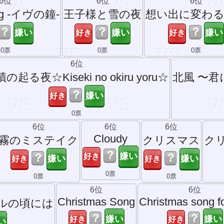
6位
6位
6位
ong -イヴの鐘-
王子様と雪の夜
想い出に変わ
？
？
？
0票
0票
0票
6位
の起る夜☆Kiseki no okiru yoru☆
北風 〜
？
0票
6位
6位
6位
Cloudy
霧のミステイク
クリスマス
ク
？
？
？
0票
0票
0票
6位
6位
Christmas Song
Christmas song f
ルの頃には
？
？