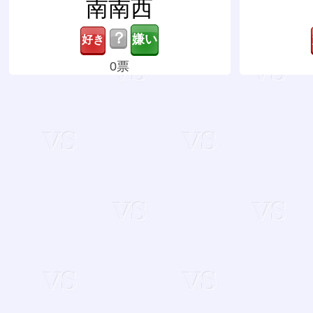
南南西
？
0票