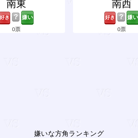
南東
南西
？
？
0票
0票
嫌いな方角ランキング