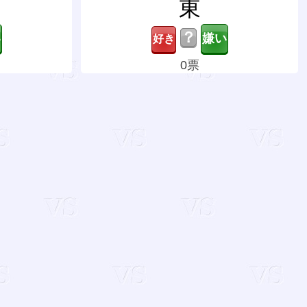
東
？
0票