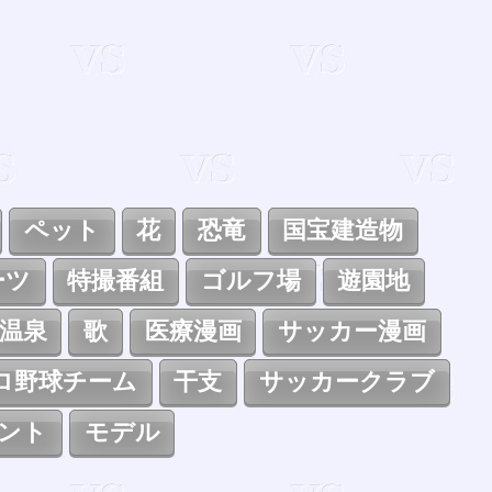
ペット
花
恐竜
国宝建造物
ーツ
特撮番組
ゴルフ場
遊園地
温泉
歌
医療漫画
サッカー漫画
ロ野球チーム
干支
サッカークラブ
ント
モデル