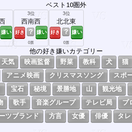
ベスト10圏外
3位
3位
西
西南西
北北東
？
？
0票
0票
他の好き嫌いカテゴリー
天気
映画監督
野菜
教科
犬
猫
アニメ映画
クリスマスソング
スポ
ト
宝石
秘境
景勝地
山
観光地
物
歌手
音楽グループ
テレビ局
プ
ーツブランド
方言
女優
俳優
タレ