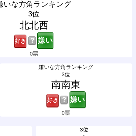
嫌いな方角ランキング
3位
北北西
？
0票
嫌いな方角ランキング
3位
南南東
？
0票
3位