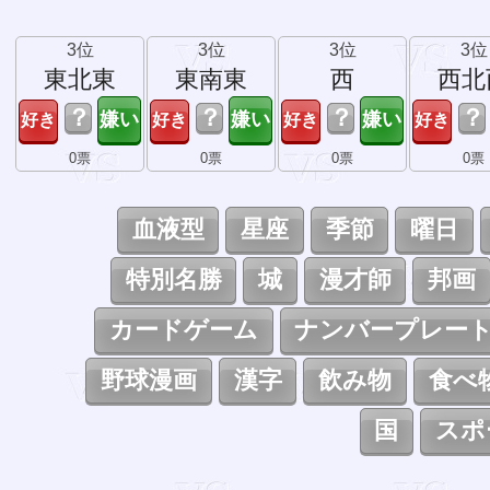
3位
3位
3位
3位
東北東
東南東
西
西北
？
？
？
？
0票
0票
0票
0票
血液型
星座
季節
曜日
特別名勝
城
漫才師
邦画
カードゲーム
ナンバープレー
野球漫画
漢字
飲み物
食べ
国
スポ