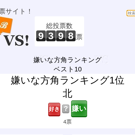
票サイト！
総投票数
9
3
9
8
票
嫌いな方角ランキング
ベスト10
嫌いな方角ランキング1位
北
？
4票