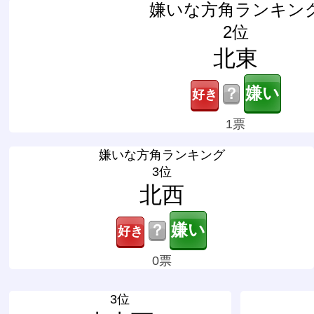
嫌いな方角ランキン
2位
北東
？
1票
嫌いな方角ランキング
3位
北西
？
0票
3位