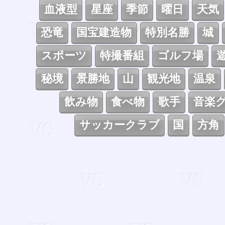
血液型
星座
季節
曜日
天気
恐竜
国宝建造物
特別名勝
城
スポーツ
特撮番組
ゴルフ場
秘境
景勝地
山
観光地
温泉
飲み物
食べ物
歌手
音楽
サッカークラブ
国
方角