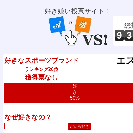
好き嫌い投票サイト！
総
9
3
エ
好きなスポーツブランド
ランキング20位
獲得票なし
好
き
50%
なぜ好きなの？