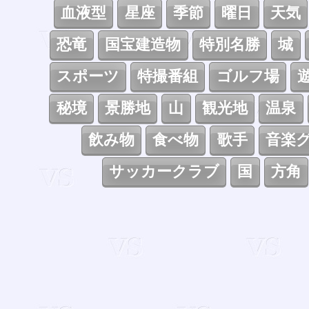
血液型
星座
季節
曜日
天気
恐竜
国宝建造物
特別名勝
城
スポーツ
特撮番組
ゴルフ場
秘境
景勝地
山
観光地
温泉
飲み物
食べ物
歌手
音楽
サッカークラブ
国
方角