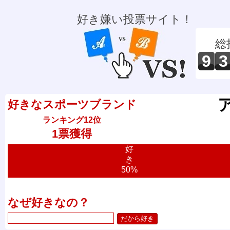
好き嫌い投票サイト！
総
9
3
好きなスポーツブランド
ランキング12位
1票獲得
好
き
50%
なぜ好きなの？