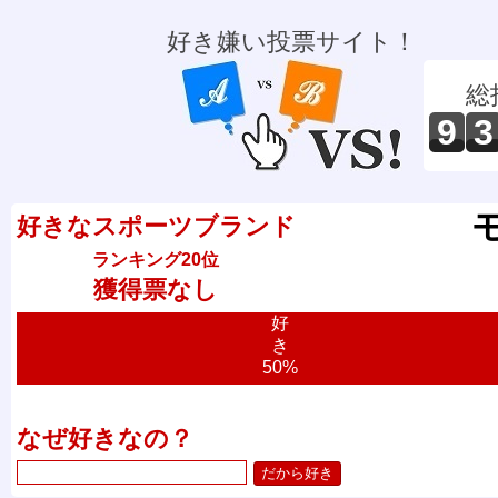
好き嫌い投票サイト！
総
9
3
好きなスポーツブランド
ランキング20位
獲得票なし
好
き
50%
なぜ好きなの？