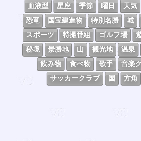
血液型
星座
季節
曜日
天気
恐竜
国宝建造物
特別名勝
城
スポーツ
特撮番組
ゴルフ場
秘境
景勝地
山
観光地
温泉
飲み物
食べ物
歌手
音楽
サッカークラブ
国
方角