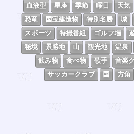
血液型
星座
季節
曜日
天気
恐竜
国宝建造物
特別名勝
城
スポーツ
特撮番組
ゴルフ場
秘境
景勝地
山
観光地
温泉
飲み物
食べ物
歌手
音楽
サッカークラブ
国
方角