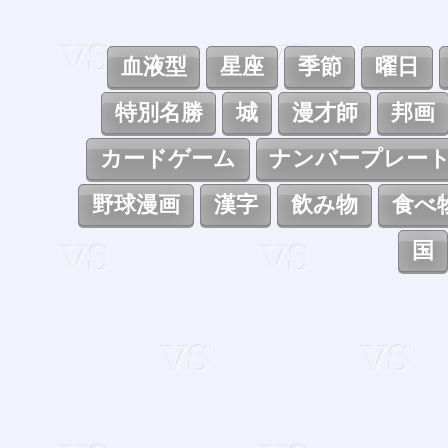
血液型
星座
季節
曜日
特別名勝
城
漫才師
邦画
カードゲーム
ナンバープレー
野球漫画
漢字
飲み物
食べ
国