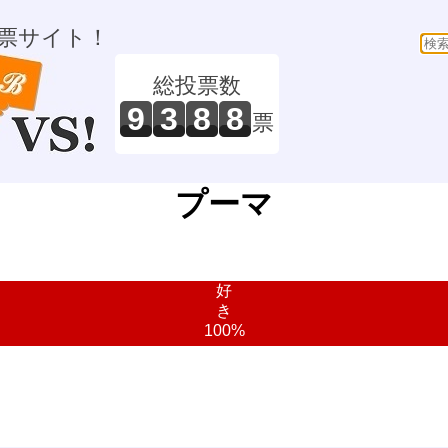
票サイト！
総投票数
9
3
8
8
票
プーマ
好
き
100%