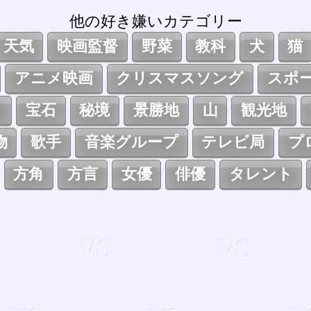
他の好き嫌いカテゴリー
天気
映画監督
野菜
教科
犬
猫
アニメ映画
クリスマスソング
スポ
ト
宝石
秘境
景勝地
山
観光地
物
歌手
音楽グループ
テレビ局
プ
方角
方言
女優
俳優
タレント