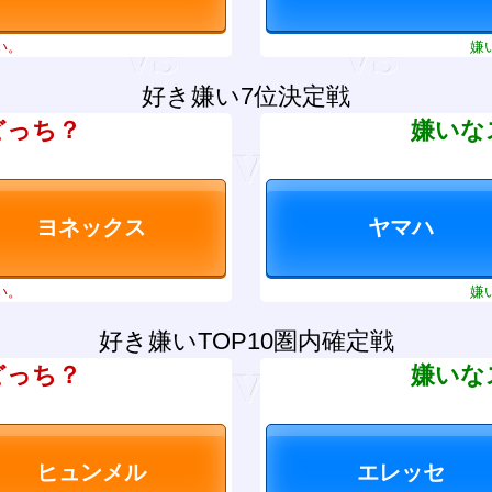
い。
嫌
好き嫌い7位決定戦
どっち？
嫌いな
い。
嫌
好き嫌いTOP10圏内確定戦
どっち？
嫌いな