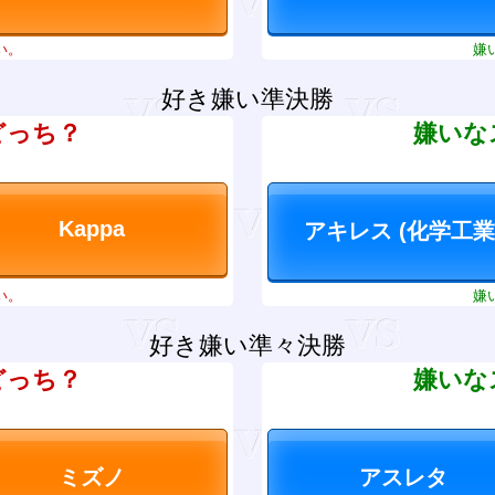
い。
嫌
好き嫌い準決勝
どっち？
嫌いな
い。
嫌
好き嫌い準々決勝
どっち？
嫌いな