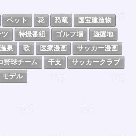
ペット
花
恐竜
国宝建造物
ーツ
特撮番組
ゴルフ場
遊園地
温泉
歌
医療漫画
サッカー漫画
ロ野球チーム
干支
サッカークラブ
モデル