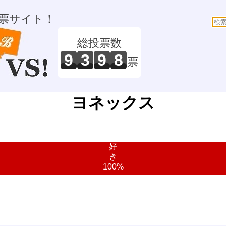
票サイト！
総投票数
9
3
9
8
票
ヨネックス
好
き
100%