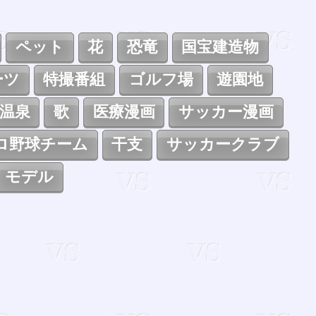
ペット
花
恐竜
国宝建造物
ーツ
特撮番組
ゴルフ場
遊園地
温泉
歌
医療漫画
サッカー漫画
ロ野球チーム
干支
サッカークラブ
モデル