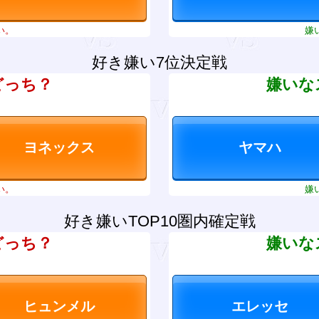
い。
嫌
好き嫌い7位決定戦
どっち？
嫌いな
い。
嫌
好き嫌いTOP10圏内確定戦
どっち？
嫌いな