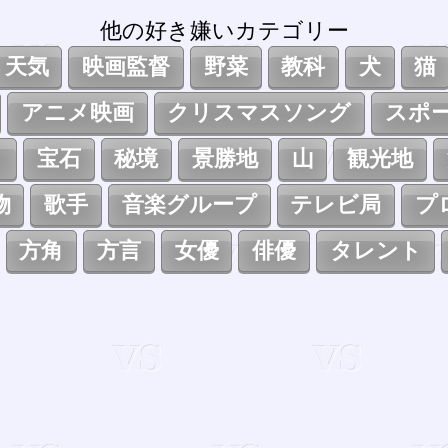
他の好き嫌いカテゴリー
天気
映画監督
野菜
教科
犬
猫
アニメ映画
クリスマスソング
スポ
ト
宝石
秘境
景勝地
山
観光地
物
歌手
音楽グループ
テレビ局
プ
方角
方言
女優
俳優
タレント