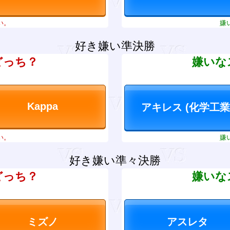
い。
嫌
好き嫌い準決勝
どっち？
嫌いな
い。
嫌
好き嫌い準々決勝
どっち？
嫌いな