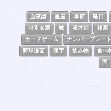
血液型
星座
季節
曜日
特別名勝
城
漫才師
邦画
カードゲーム
ナンバープレー
野球漫画
漢字
飲み物
食べ
国