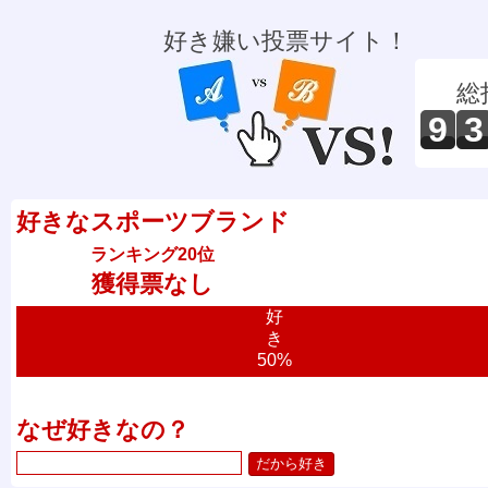
好き嫌い投票サイト！
総
9
3
好きなスポーツブランド
ランキング20位
獲得票なし
好
き
50%
なぜ好きなの？