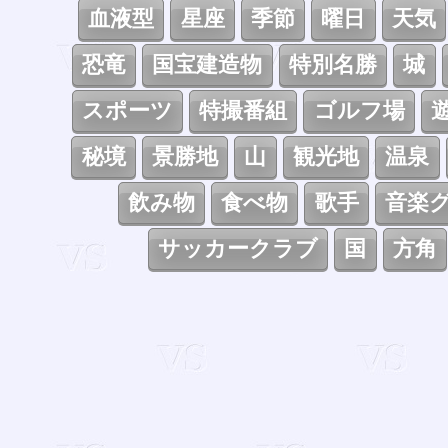
血液型
星座
季節
曜日
天気
恐竜
国宝建造物
特別名勝
城
スポーツ
特撮番組
ゴルフ場
秘境
景勝地
山
観光地
温泉
飲み物
食べ物
歌手
音楽
サッカークラブ
国
方角