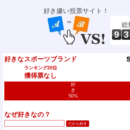
好き嫌い投票サイト！
総
9
3
好きなスポーツブランド
ランキング20位
獲得票なし
好
き
50%
なぜ好きなの？