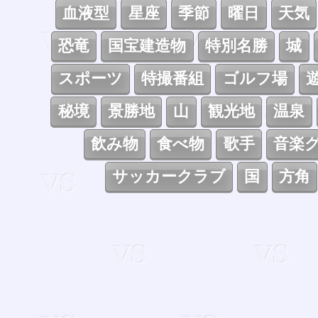
血液型
星座
季節
曜日
天気
恐竜
国宝建造物
特別名勝
城
スポーツ
特撮番組
ゴルフ場
秘境
景勝地
山
観光地
温泉
飲み物
食べ物
歌手
音楽
サッカークラブ
国
方角