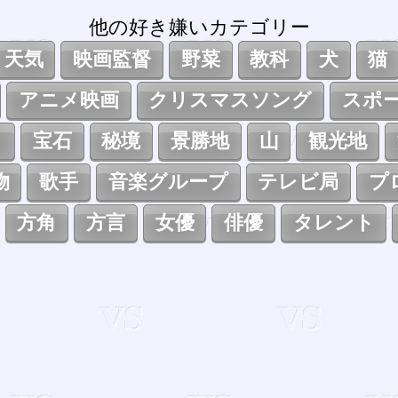
他の好き嫌いカテゴリー
天気
映画監督
野菜
教科
犬
猫
アニメ映画
クリスマスソング
スポ
ト
宝石
秘境
景勝地
山
観光地
物
歌手
音楽グループ
テレビ局
プ
方角
方言
女優
俳優
タレント