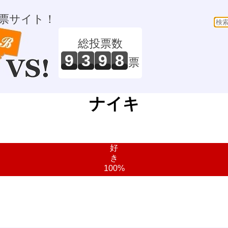
票サイト！
総投票数
9
3
9
8
票
ナイキ
好
き
100%