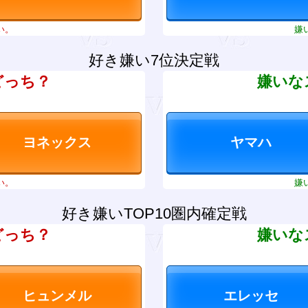
い。
嫌
好き嫌い7位決定戦
どっち？
嫌いな
い。
嫌
好き嫌いTOP10圏内確定戦
どっち？
嫌いな