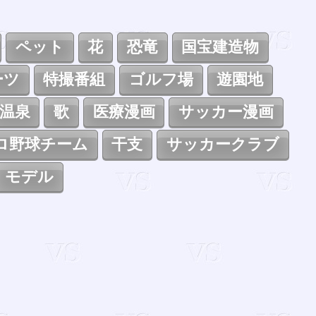
ペット
花
恐竜
国宝建造物
ーツ
特撮番組
ゴルフ場
遊園地
温泉
歌
医療漫画
サッカー漫画
ロ野球チーム
干支
サッカークラブ
モデル