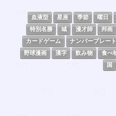
血液型
星座
季節
曜日
特別名勝
城
漫才師
邦画
カードゲーム
ナンバープレー
野球漫画
漢字
飲み物
食べ
国