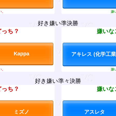
い。
嫌
好き嫌い準決勝
どっち？
嫌いな
い。
嫌
好き嫌い準々決勝
どっち？
嫌いな