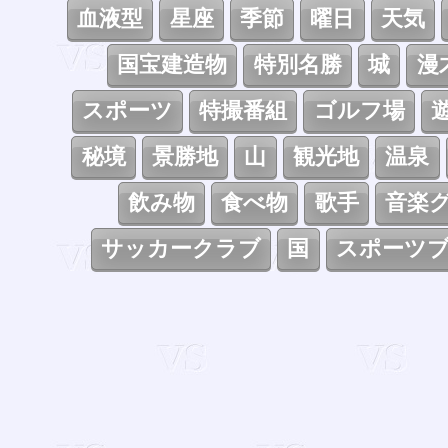
血液型
星座
季節
曜日
天気
国宝建造物
特別名勝
城
漫
スポーツ
特撮番組
ゴルフ場
秘境
景勝地
山
観光地
温泉
飲み物
食べ物
歌手
音楽
サッカークラブ
国
スポーツ