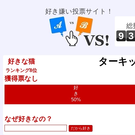
好き嫌い投票サイト！
総
9
3
ターキ
好きな猫
ランキング8位
獲得票なし
好
き
50%
なぜ好きなの？