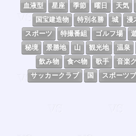
血液型
星座
季節
曜日
天気
国宝建造物
特別名勝
城
漫
スポーツ
特撮番組
ゴルフ場
秘境
景勝地
山
観光地
温泉
飲み物
食べ物
歌手
音楽
サッカークラブ
国
スポーツ