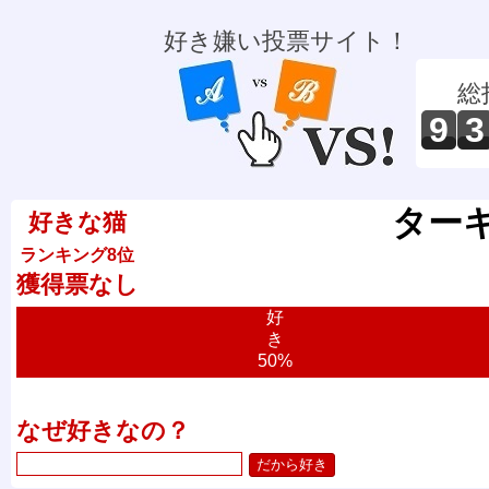
好き嫌い投票サイト！
総
9
3
ター
好きな猫
ランキング8位
獲得票なし
好
き
50%
なぜ好きなの？