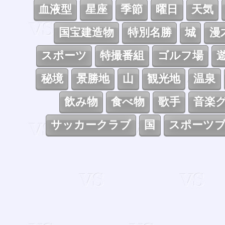
血液型
星座
季節
曜日
天気
国宝建造物
特別名勝
城
漫
スポーツ
特撮番組
ゴルフ場
秘境
景勝地
山
観光地
温泉
飲み物
食べ物
歌手
音楽
サッカークラブ
国
スポーツ