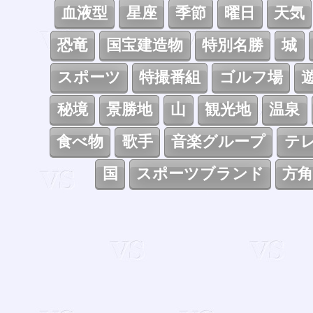
血液型
星座
季節
曜日
天気
恐竜
国宝建造物
特別名勝
城
スポーツ
特撮番組
ゴルフ場
秘境
景勝地
山
観光地
温泉
食べ物
歌手
音楽グループ
テ
国
スポーツブランド
方