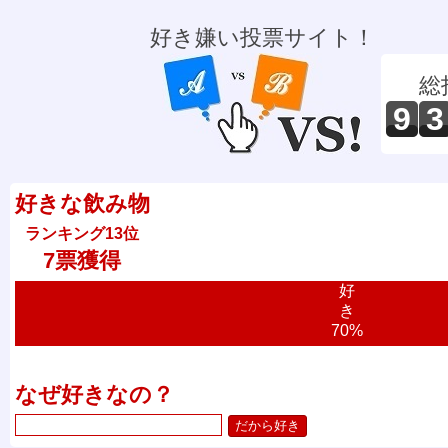
好き嫌い投票サイト！
総
9
3
好きな飲み物
ランキング13位
7票獲得
好
き
70%
なぜ好きなの？