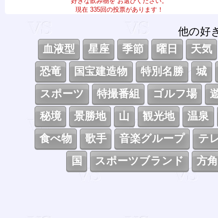
好きな飲み物を お選びください。
現在 335回の投票があります！
他の好
血液型
星座
季節
曜日
天気
恐竜
国宝建造物
特別名勝
城
スポーツ
特撮番組
ゴルフ場
秘境
景勝地
山
観光地
温泉
食べ物
歌手
音楽グループ
テ
国
スポーツブランド
方