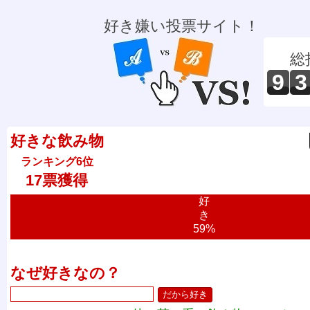
好き嫌い投票サイト！
総
9
3
好きな飲み物
ランキング6位
17票獲得
好
き
59%
なぜ好きなの？