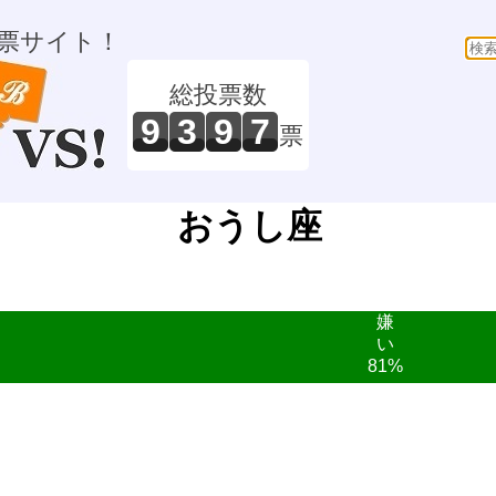
票サイト！
総投票数
9
3
9
7
票
おうし座
嫌
い
81%