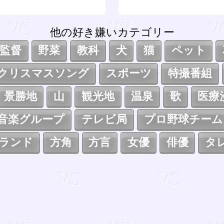
他の好き嫌いカテゴリー
監督
野菜
教科
犬
猫
ペット
クリスマスソング
スポーツ
特撮番組
景勝地
山
観光地
温泉
歌
医療
音楽グループ
テレビ局
プロ野球チーム
ランド
方角
方言
女優
俳優
タ