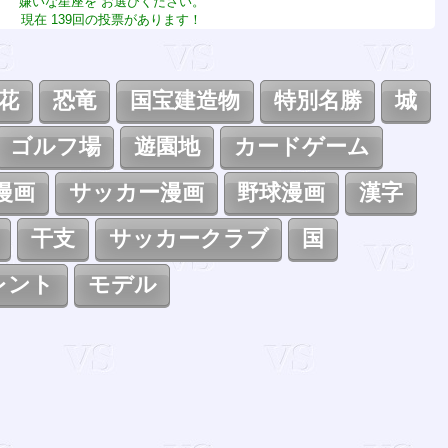
嫌いな星座を お選びください。
現在 139回の投票があります！
花
恐竜
国宝建造物
特別名勝
城
ゴルフ場
遊園地
カードゲーム
漫画
サッカー漫画
野球漫画
漢字
干支
サッカークラブ
国
レント
モデル