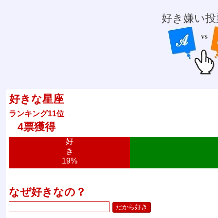
好き嫌い投
好きな星座
ランキング11位
4票獲得
好
き
19%
なぜ好きなの？