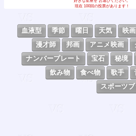
好きな星座を お選びください。
現在 100回の投票があります！
血液型
季節
曜日
天気
映画
漫才師
邦画
アニメ映画
ナンバープレート
宝石
秘境
飲み物
食べ物
歌手
スポーツブ