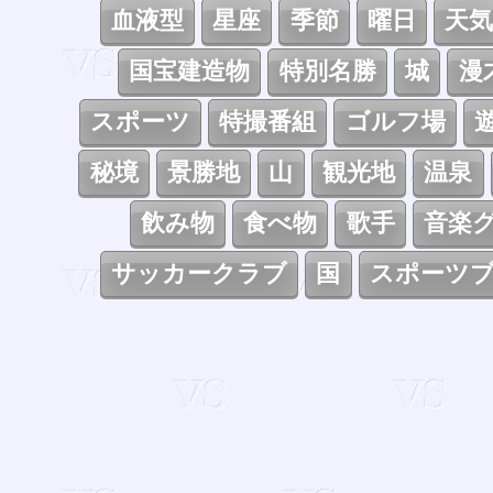
血液型
星座
季節
曜日
天
国宝建造物
特別名勝
城
漫
スポーツ
特撮番組
ゴルフ場
秘境
景勝地
山
観光地
温泉
飲み物
食べ物
歌手
音楽
サッカークラブ
国
スポーツ