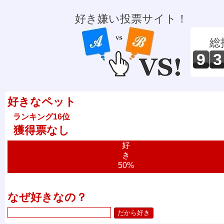
好き嫌い投票サイト！
総
9
3
好きなペット
ランキング16位
獲得票なし
好
き
50%
なぜ好きなの？