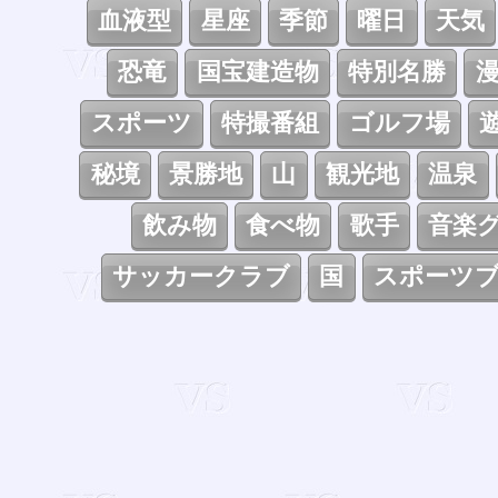
血液型
星座
季節
曜日
天気
恐竜
国宝建造物
特別名勝
スポーツ
特撮番組
ゴルフ場
秘境
景勝地
山
観光地
温泉
飲み物
食べ物
歌手
音楽
サッカークラブ
国
スポーツ