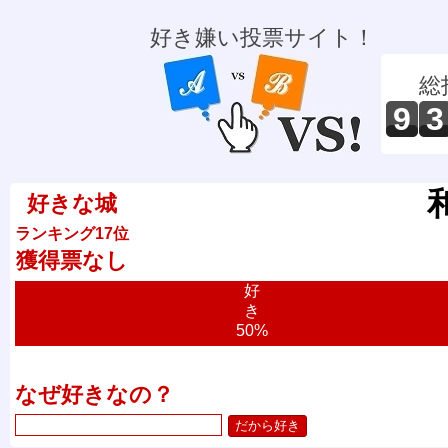
好き嫌い投票サイト！
総
9
3
好きな城
ランキング17位
獲得票なし
好
き
50%
なぜ好きなの？