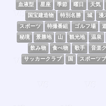
血液型
星座
季節
曜日
天気
国宝建造物
特別名勝
城
漫
スポーツ
特撮番組
ゴルフ場
秘境
景勝地
山
観光地
温泉
飲み物
食べ物
歌手
音楽
サッカークラブ
国
スポーツ