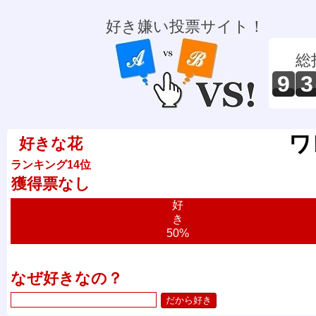
好き嫌い投票サイト！
総
9
3
ワ
好きな花
ランキング14位
獲得票なし
好
き
50%
なぜ好きなの？