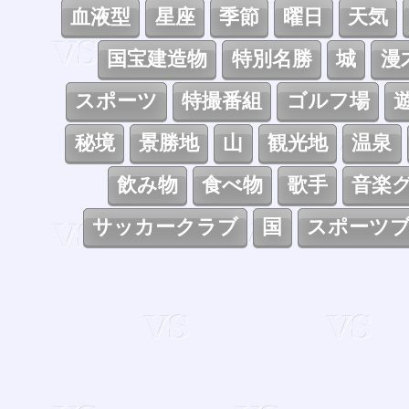
血液型
星座
季節
曜日
天気
国宝建造物
特別名勝
城
漫
スポーツ
特撮番組
ゴルフ場
秘境
景勝地
山
観光地
温泉
飲み物
食べ物
歌手
音楽
サッカークラブ
国
スポーツ