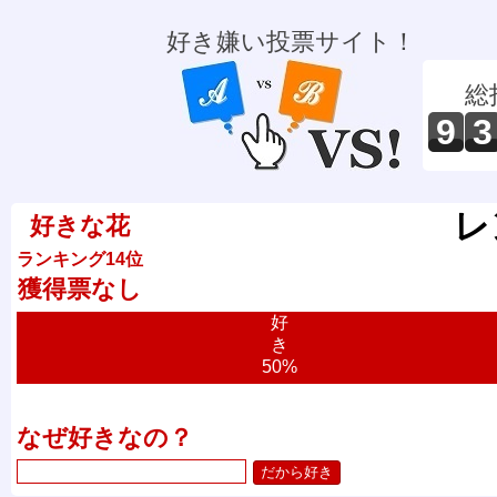
好き嫌い投票サイト！
総
9
3
レ
好きな花
ランキング14位
獲得票なし
好
き
50%
なぜ好きなの？