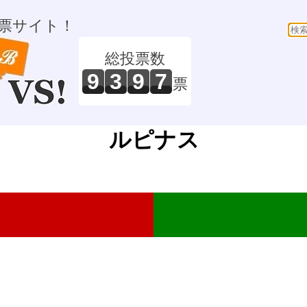
票サイト！
総投票数
9
3
9
7
票
ルピナス