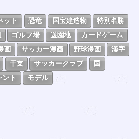
ペット
恐竜
国宝建造物
特別名勝
組
ゴルフ場
遊園地
カードゲーム
漫画
サッカー漫画
野球漫画
漢字
干支
サッカークラブ
国
レント
モデル