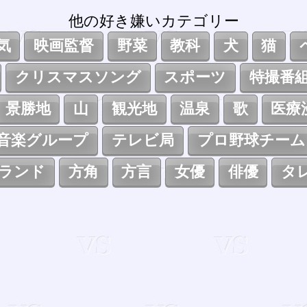
他の好き嫌いカテゴリー
気
映画監督
野菜
教科
犬
猫
クリスマスソング
スポーツ
特撮番
景勝地
山
観光地
温泉
歌
医療
音楽グループ
テレビ局
プロ野球チーム
ランド
方角
方言
女優
俳優
タ