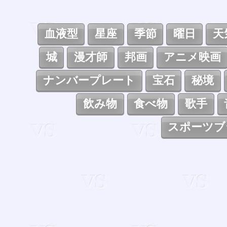
血液型
星座
季節
曜日
天
城
漫才師
邦画
アニメ映画
ナンバープレート
宝石
秘境
飲み物
食べ物
歌手
スポーツブ