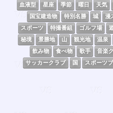
血液型
星座
季節
曜日
天気
国宝建造物
特別名勝
城
漫
スポーツ
特撮番組
ゴルフ場
秘境
景勝地
山
観光地
温泉
飲み物
食べ物
歌手
音楽
サッカークラブ
国
スポーツ