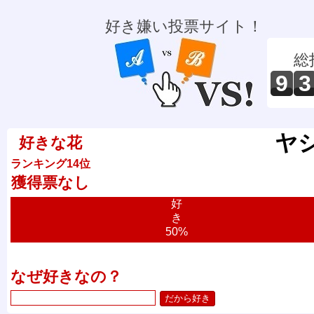
好き嫌い投票サイト！
総
9
3
ヤ
好きな花
ランキング14位
獲得票なし
好
き
50%
なぜ好きなの？