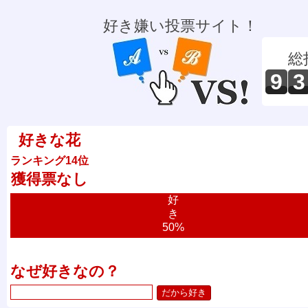
好き嫌い投票サイト！
総
9
3
好きな花
ランキング14位
獲得票なし
好
き
50%
なぜ好きなの？