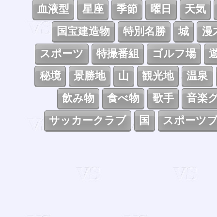
血液型
星座
季節
曜日
天気
国宝建造物
特別名勝
城
漫
スポーツ
特撮番組
ゴルフ場
秘境
景勝地
山
観光地
温泉
飲み物
食べ物
歌手
音楽
サッカークラブ
国
スポーツ