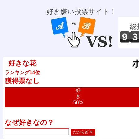
好き嫌い投票サイト！
総
9
3
好きな花
ランキング14位
獲得票なし
好
き
50%
なぜ好きなの？