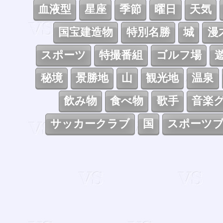
血液型
星座
季節
曜日
天気
国宝建造物
特別名勝
城
漫
スポーツ
特撮番組
ゴルフ場
秘境
景勝地
山
観光地
温泉
飲み物
食べ物
歌手
音楽
サッカークラブ
国
スポーツ