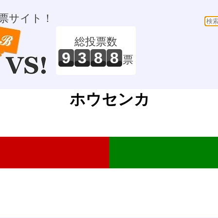
票サイト！
総投票数
9
3
8
8
票
ホウセンカ