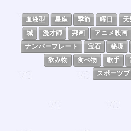
血液型
星座
季節
曜日
天
城
漫才師
邦画
アニメ映画
ナンバープレート
宝石
秘境
飲み物
食べ物
歌手
スポーツブ