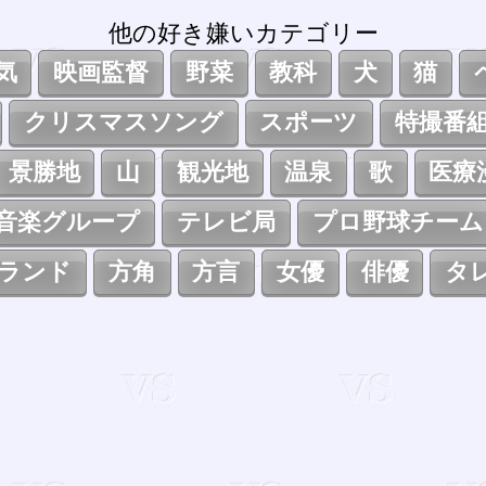
他の好き嫌いカテゴリー
気
映画監督
野菜
教科
犬
猫
クリスマスソング
スポーツ
特撮番
景勝地
山
観光地
温泉
歌
医療
音楽グループ
テレビ局
プロ野球チーム
ランド
方角
方言
女優
俳優
タ