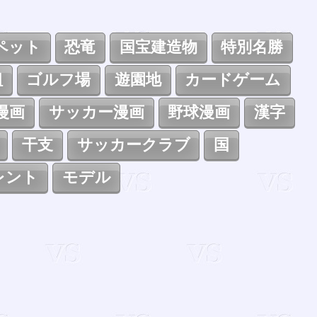
ペット
恐竜
国宝建造物
特別名勝
組
ゴルフ場
遊園地
カードゲーム
漫画
サッカー漫画
野球漫画
漢字
干支
サッカークラブ
国
レント
モデル