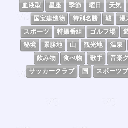
血液型
星座
季節
曜日
天気
国宝建造物
特別名勝
城
漫
スポーツ
特撮番組
ゴルフ場
秘境
景勝地
山
観光地
温泉
飲み物
食べ物
歌手
音楽
サッカークラブ
国
スポーツ