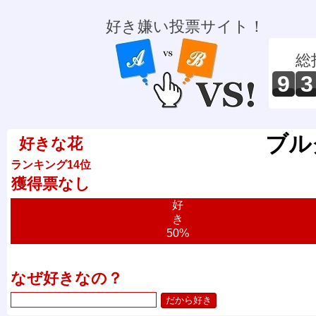
好き嫌い投票サイト！
総
9
3
ブル
好きな花
ランキング14位
獲得票なし
好
き
50%
なぜ好きなの？