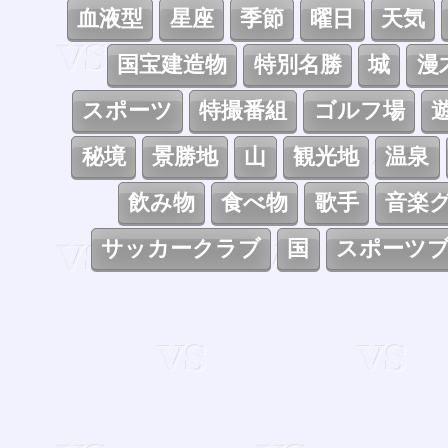
血液型
星座
季節
曜日
天気
国宝建造物
特別名勝
城
漫
スポーツ
特撮番組
ゴルフ場
秘境
景勝地
山
観光地
温泉
飲み物
食べ物
歌手
音楽
サッカークラブ
国
スポーツ