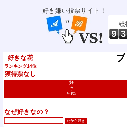
好き嫌い投票サイト！
総
9
3
ブ
好きな花
ランキング14位
獲得票なし
好
き
50%
なぜ好きなの？