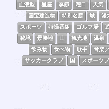
血液型
星座
季節
曜日
天気
国宝建造物
特別名勝
城
漫
スポーツ
特撮番組
ゴルフ場
秘境
景勝地
山
観光地
温泉
飲み物
食べ物
歌手
音楽
サッカークラブ
国
スポーツ