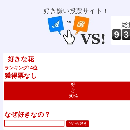
好き嫌い投票サイト！
総
9
3
好きな花
ランキング14位
獲得票なし
好
き
50%
なぜ好きなの？