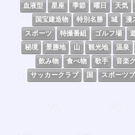
血液型
星座
季節
曜日
天気
国宝建造物
特別名勝
城
漫
スポーツ
特撮番組
ゴルフ場
秘境
景勝地
山
観光地
温泉
飲み物
食べ物
歌手
音楽
サッカークラブ
国
スポーツ