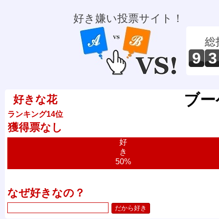
好き嫌い投票サイト！
総
9
3
ブー
好きな花
ランキング14位
獲得票なし
好
き
50%
なぜ好きなの？