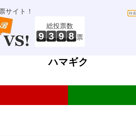
票サイト！
総投票数
9
3
9
8
票
ハマギク