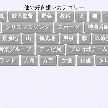
他の好き嫌いカテゴリー
気
映画監督
野菜
教科
犬
猫
クリスマスソング
スポーツ
特撮番
景勝地
山
観光地
温泉
歌
医療
音楽グループ
テレビ局
プロ野球チーム
ランド
方角
方言
女優
俳優
タ