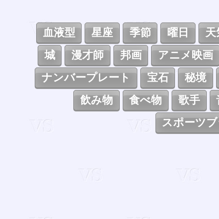
血液型
星座
季節
曜日
天
城
漫才師
邦画
アニメ映画
ナンバープレート
宝石
秘境
飲み物
食べ物
歌手
スポーツブ