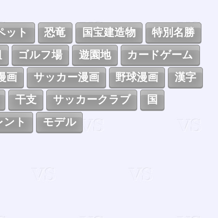
ペット
恐竜
国宝建造物
特別名勝
組
ゴルフ場
遊園地
カードゲーム
漫画
サッカー漫画
野球漫画
漢字
干支
サッカークラブ
国
レント
モデル