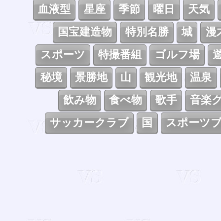
血液型
星座
季節
曜日
天気
国宝建造物
特別名勝
城
漫
スポーツ
特撮番組
ゴルフ場
秘境
景勝地
山
観光地
温泉
飲み物
食べ物
歌手
音楽
サッカークラブ
国
スポーツ