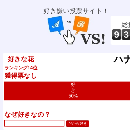
好き嫌い投票サイト！
総
9
3
ハ
好きな花
ランキング14位
獲得票なし
好
き
50%
なぜ好きなの？