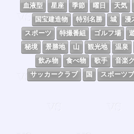
血液型
星座
季節
曜日
天気
国宝建造物
特別名勝
城
漫
スポーツ
特撮番組
ゴルフ場
秘境
景勝地
山
観光地
温泉
飲み物
食べ物
歌手
音楽
サッカークラブ
国
スポーツ