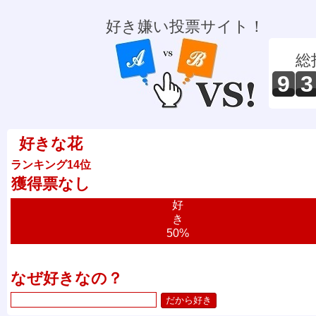
好き嫌い投票サイト！
総
9
3
好きな花
ランキング14位
獲得票なし
好
き
50%
なぜ好きなの？