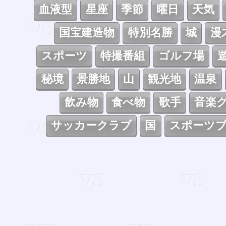
血液型
星座
季節
曜日
天気
国宝建造物
特別名勝
城
漫
スポーツ
特撮番組
ゴルフ場
秘境
景勝地
山
観光地
温泉
飲み物
食べ物
歌手
音楽
サッカークラブ
国
スポーツ