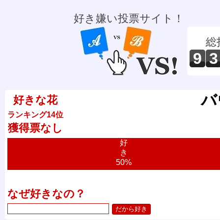
好き嫌い投票サイト！
総
9
3
バ
好きな花
ランキング14位
獲得票なし
好
き
50%
なぜ好きなの？