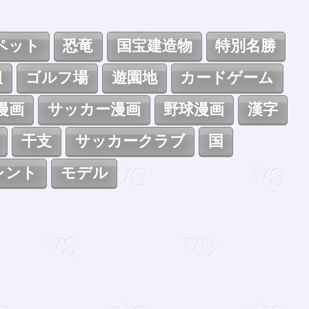
ペット
恐竜
国宝建造物
特別名勝
組
ゴルフ場
遊園地
カードゲーム
漫画
サッカー漫画
野球漫画
漢字
干支
サッカークラブ
国
レント
モデル