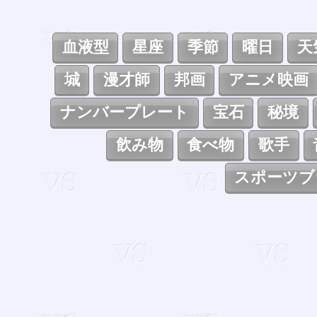
血液型
星座
季節
曜日
天
城
漫才師
邦画
アニメ映画
ナンバープレート
宝石
秘境
飲み物
食べ物
歌手
スポーツブ