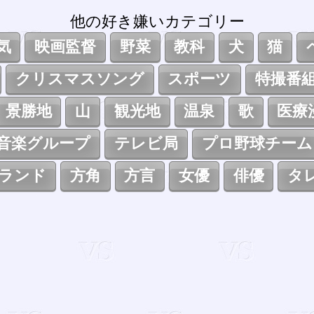
他の好き嫌いカテゴリー
気
映画監督
野菜
教科
犬
猫
クリスマスソング
スポーツ
特撮番
景勝地
山
観光地
温泉
歌
医療
音楽グループ
テレビ局
プロ野球チーム
ランド
方角
方言
女優
俳優
タ