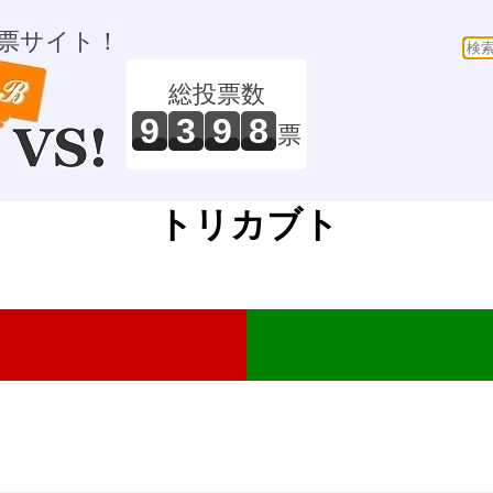
票サイト！
総投票数
9
3
9
8
票
トリカブト