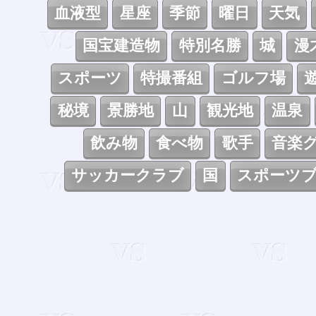
血液型
星座
季節
曜日
天気
国宝建造物
特別名勝
城
漫
スポーツ
特撮番組
ゴルフ場
秘境
景勝地
山
観光地
温泉
飲み物
食べ物
歌手
音楽
サッカークラブ
国
スポーツ