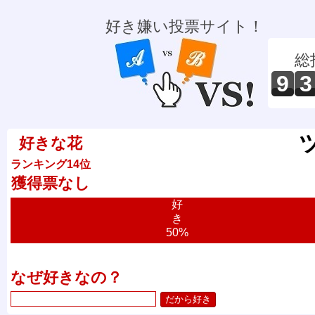
好き嫌い投票サイト！
総
9
3
好きな花
ランキング14位
獲得票なし
好
き
50%
なぜ好きなの？