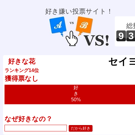
好き嫌い投票サイト！
総
9
3
セイ
好きな花
ランキング14位
獲得票なし
好
き
50%
なぜ好きなの？