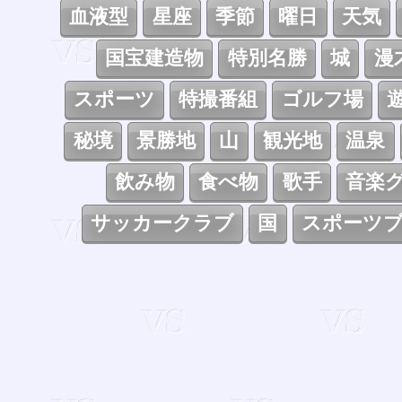
血液型
星座
季節
曜日
天気
国宝建造物
特別名勝
城
漫
スポーツ
特撮番組
ゴルフ場
秘境
景勝地
山
観光地
温泉
飲み物
食べ物
歌手
音楽
サッカークラブ
国
スポーツ