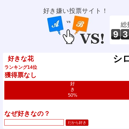
好き嫌い投票サイト！
総
9
3
シ
好きな花
ランキング14位
獲得票なし
好
き
50%
なぜ好きなの？