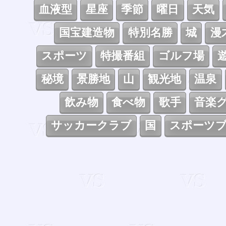
血液型
星座
季節
曜日
天気
国宝建造物
特別名勝
城
漫
スポーツ
特撮番組
ゴルフ場
秘境
景勝地
山
観光地
温泉
飲み物
食べ物
歌手
音楽
サッカークラブ
国
スポーツ